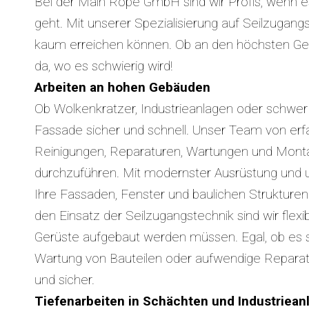
Bei der Main Rope GmbH sind wir Profis, wenn e
geht. Mit unserer Spezialisierung auf Seilzugang
kaum erreichen können. Ob an den höchsten Geb
da, wo es schwierig wird!
Arbeiten an hohen Gebäuden
Ob Wolkenkratzer, Industrieanlagen oder schwer
Fassade sicher und schnell. Unser Team von erfahr
Reinigungen, Reparaturen, Wartungen und Monta
durchzuführen. Mit modernster Ausrüstung und
Ihre Fassaden, Fenster und baulichen Strukturen
den Einsatz der Seilzugangstechnik sind wir flexi
Gerüste aufgebaut werden müssen. Egal, ob es s
Wartung von Bauteilen oder aufwendige Reparatur
und sicher.
Tiefenarbeiten in Schächten und Industriean