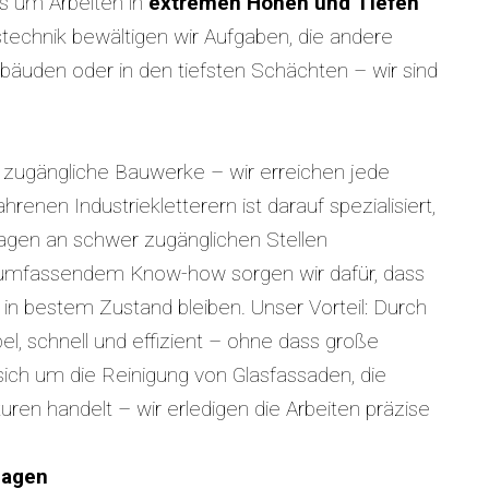
s um Arbeiten in
extremen Höhen und Tiefen
stechnik bewältigen wir Aufgaben, die andere
äuden oder in den tiefsten Schächten – wir sind
 zugängliche Bauwerke – wir erreichen jede
enen Industriekletterern ist darauf spezialisiert,
gen an schwer zugänglichen Stellen
 umfassendem Know-how sorgen wir dafür, dass
 in bestem Zustand bleiben. Unser Vorteil: Durch
bel, schnell und effizient – ohne dass große
ich um die Reinigung von Glasfassaden, die
en handelt – wir erledigen die Arbeiten präzise
lagen