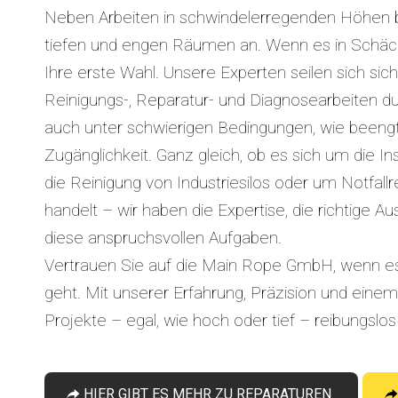
Neben Arbeiten in schwindelerregenden Höhen bie
tiefen und engen Räumen an. Wenn es in Schächte
Ihre erste Wahl. Unsere Experten seilen sich sic
Reinigungs-, Reparatur- und Diagnosearbeiten dur
auch unter schwierigen Bedingungen, wie beengt
Zugänglichkeit. Ganz gleich, ob es sich um die 
die Reinigung von Industriesilos oder um Notfal
handelt – wir haben die Expertise, die richtige A
diese anspruchsvollen Aufgaben.
Vertrauen Sie auf die Main Rope GmbH, wenn es
geht. Mit unserer Erfahrung, Präzision und einem 
Projekte – egal, wie hoch oder tief – reibungslo
HIER GIBT ES MEHR ZU REPARATUREN